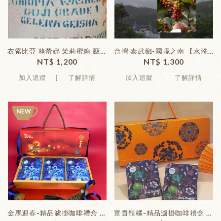
衣索比亞 格蕾娜 茉莉蜜糖 藝伎 【水洗】中淺焙 (227克 / 包)
台灣 泰武鄉-國境之南 【水洗】中淺焙 (227克 / 包)
NT$ 1,200
NT$ 1,300
加入追蹤
了解詳情
加入追蹤
了解詳情
金馬迎春-精品濾掛咖啡禮盒 (15入/盒)
富貴龍橘-精品濾掛咖啡禮盒 (15入/盒)