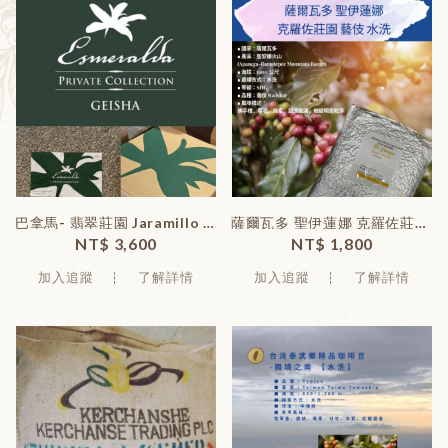
巴拿馬- 翡翠莊園 Jaramillo 藝伎【綠標】水洗 淺焙 (227克/包...
薩爾瓦多 聖伊蓮娜 克羅佐莊園 藝伎【水洗】中淺焙 (227克 / 包)
NT$ 3,600
NT$ 1,800
加入追蹤
了解詳情
加入追蹤
了解詳情